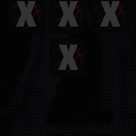
Lietošanas noteikumi
Palīdzības dienests
Spēlē atbildīgi
Affiliates
Par mums
Karjera
Medijiem
Sīkdatņu iestatījumi