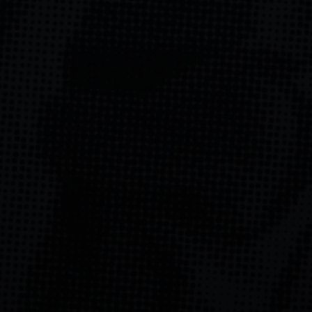
Uzmanību! Azartspēles var izraisīt atkarību!
Spēlēt atļauts tikai no 18 gadu vecuma.
Lūdzam
spēlēt atbildīgi.
Licences īpašnieks: SIA Viensviens, Dzirnavu iela 39-8,
LV-1010 Rīga.
Licences numurs: A-67, TI-04.
Licencētājs:
Izložu un Azartspēļu Uzraudzības
Inspekcija (IAUI).