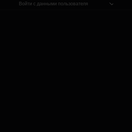
Войти с данными пользователя
Diamond Link™: Mighty Aztec
Luckycapi Buy Bonus
Piggy Prizes™ Wish 
141 943 €
Money Maker 2 Buy Bonus
Golden Jokers
Brilliant Pots – Fort