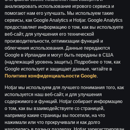
анализировать использование игрового сервиса и
помогают нам его улучшать. Мы используем такие
сервисы, как Google Analytics и Hotjar. Google Analytics
предоставляет информацию о том, как вы используете
веб-сайт, для улучшения его технической
Условия использования
Служба поддержки
производительности, оптимизации функций и
Играй ответственно
Филиалы
облегчения использования. Данные передаются
О компании Паф
Карьера в Paf
СМИ
Google в Ирландии и могут быть переданы в США
(надлежащий уровень защиты). Подробнее о том, как
Настройки файлов cookie
Google использует и защищает данные, читайте в
Политике конфиденциальности Google
.
Hotjar мы используем для лучшего понимания того, как
используется наш веб-сайт, и для улучшения
содержимого и функций. Hotjar собирает информацию
о том, как вы взаимодействуете со страницей,
например какие страницы вы посетили, на что
нажимали или что прокручивали и как долго
Внимание! Азартные игры могут вызвать
находились в разных разделах. Hotjar зарегистрирован