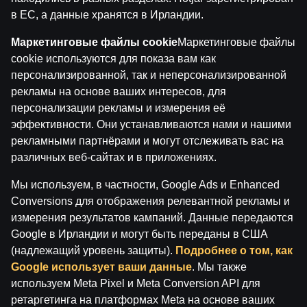
зависимость!
в ЕС, а данные хранятся в Ирландии.
Играть разрешено только с 18 лет.
Пожалуйста,
играй ответственно.
Маркетинговые файлы cookie
Маркетинговые файлы
Лицензиат: SIA Viensviens, Dzirnavu iela 39-8, LV-1010
cookie используются для показа вам как
Rīga.
персонализированной, так и неперсонализированной
Номер лицензии: A-67, TI-04.
рекламы на основе ваших интересов, для
Лицензиар:
Izložu un Azartspēļu Uzraudzības
персонализации рекламы и измерения её
Inspekcija (IAUI).
эффективности. Они устанавливаются нами и нашими
рекламными партнёрами и могут отслеживать вас на
различных веб-сайтах и в приложениях.
Мы используем, в частности, Google Ads и Enhanced
Conversions для отображения релевантной рекламы и
измерения результатов кампаний. Данные передаются
Google в Ирландии и могут быть переданы в США
(надлежащий уровень защиты).
Подробнее о том, как
Google использует ваши данные
. Мы также
используем Meta Pixel и Meta Conversion API для
ретаргетинга на платформах Meta на основе ваших