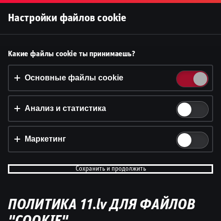
Войти
Настройки файлов cookie
Принять файлы cookie?
Какие файлы cookie ты принимаешь?
На этом веб-сайте используются 3 различных типа
файлов cookie: основные, отслеживающие и
Основные файлы cookie
маркетинговые.
Анализ и статистика
Принять всё
Настройки и информация
Маркетинг
Сохранить и продолжить
Vēstures lappuse #18 | Māris Bružiks ar Valdi
Valteru
ПОЛИТИКА 11.lv ДЛЯ ФАЙЛОВ
by
Dāvis
31 янв. 2025 г.