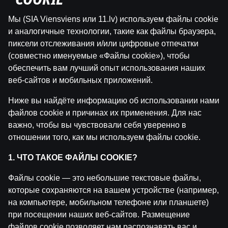
"COOKIE"
Мы (SIA Viensviens или 11.lv) используем файлы cookie
и аналогичные технологии, такие как файлы браузера,
пиксели отслеживания и/или цифровые отпечатки
(совместно именуемые «Файлы cookie»), чтобы
обеспечить вам лучший опыт использования наших
веб-сайтов и мобильных приложений.
Ниже вы найдёте информацию об использовании нами
файлов cookie и причинах их применения. Для нас
важно, чтобы вы чувствовали себя уверенно в
отношении того, как мы используем файлы cookie.
Vēstures lappuse #20 | Kirils Nabutovs | Ko
domā sportisti
1. ЧТО ТАКОЕ ФАЙЛЫ COOKIE?
Файлы cookie — это небольшие текстовые файлы,
by
Dāvis
5 февр. 2025 г.
которые сохраняются на вашем устройстве (например,
на компьютере, мобильном телефоне или планшете)
при посещении наших веб-сайтов. Размещение
файлов cookie позволяет нам распознавать вас и