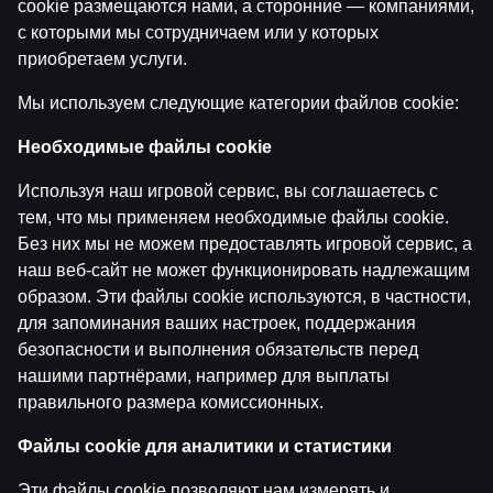
cookie размещаются нами, а сторонние — компаниями,
с которыми мы сотрудничаем или у которых
приобретаем услуги.
Мы используем следующие категории файлов cookie:
Vēstures lappuse #21 | Māris Bružiks ar Valdi
Valteru | Cik lielā bedrē ir Latvijas vieglatlētika?
Необходимые файлы cookie
Используя наш игровой сервис, вы соглашаетесь с
by
Dāvis
9 июл. 2025 г.
тем, что мы применяем необходимые файлы cookie.
Без них мы не можем предоставлять игровой сервис, а
Назад
наш веб-сайт не может функционировать надлежащим
образом. Эти файлы cookie используются, в частности,
для запоминания ваших настроек, поддержания
безопасности и выполнения обязательств перед
нашими партнёрами, например для выплаты
правильного размера комиссионных.
Файлы cookie для аналитики и статистики
Эти файлы cookie позволяют нам измерять и