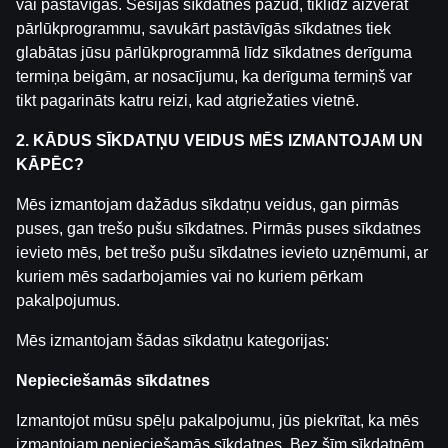
vai pastāvīgas. Sesijas sīkdatnes pazūd, tiklīdz aizverat
pārlūkprogrammu, savukārt pastāvīgās sīkdatnes tiek
glabātas jūsu pārlūkprogrammā līdz sīkdatnes derīguma
termiņa beigām, ar nosacījumu, ka derīguma termiņš var
Primate King MegaWays
Gods of Troy Megaways
Serpent King
tikt pagarināts katru reizi, kad atgriežaties vietnē.
2. KĀDUS SĪKDATŅU VEIDUS MĒS IZMANTOJAM UN
KĀPĒC?
Mēs izmantojam dažādus sīkdatņu veidus, gan pirmās
puses, gan trešo pušu sīkdatnes. Pirmās puses sīkdatnes
ievieto mēs, bet trešo pušu sīkdatnes ievieto uzņēmumi, ar
kuriem mēs sadarbojamies vai no kuriem pērkam
Trillionaire MegaWays
Diamonds Up
Trophy Fish
pakalpojumus.
Mēs izmantojam šādas sīkdatņu kategorijas:
Nepieciešamās sīkdatnes
Izmantojot mūsu spēļu pakalpojumu, jūs piekrītat, ka mēs
izmantojam nepieciešamās sīkdatnes. Bez šīm sīkdatnēm