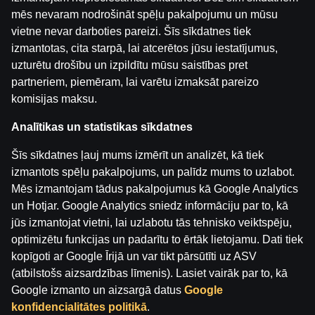
mēs nevaram nodrošināt spēļu pakalpojumu un mūsu
vietne nevar darboties pareizi. Šīs sīkdatnes tiek
Wolf Stacks Megaways
7’s Luck
Dragons’ Lock
izmantotas, cita starpā, lai atcerētos jūsu iestatījumus,
uzturētu drošību un izpildītu mūsu saistības pret
partneriem, piemēram, lai varētu izmaksāt pareizo
komisijas maksu.
Analītikas un statistikas sīkdatnes
Šīs sīkdatnes ļauj mums izmērīt un analizēt, kā tiek
izmantots spēļu pakalpojums, un palīdz mums to uzlabot.
Cash Explorer
Wild Hot Chilli Reels 2
Wings of Ra Megawa
Mēs izmantojam tādus pakalpojumus kā Google Analytics
un Hotjar. Google Analytics sniedz informāciju par to, kā
jūs izmantojat vietni, lai uzlabotu tās tehnisko veiktspēju,
optimizētu funkcijas un padarītu to ērtāk lietojamu. Dati tiek
kopīgoti ar Google Īrijā un var tikt pārsūtīti uz ASV
(atbilstošs aizsardzības līmenis). Lasiet vairāk par to, kā
Google izmanto un aizsargā datus
Google
konfidencialitātes politikā
.
Dear Santa
Gladiator Ways
The Good, The Bad a