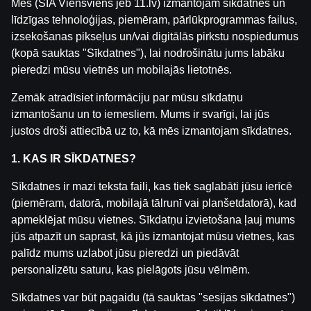
Mēs (SIA Viensviens jeb 11.lv) izmantojam sīkdatnes un
līdzīgas tehnoloģijas, piemēram, pārlūkprogrammas failus,
izsekošanas pikseļus un/vai digitālās pirkstu nospiedumus
(kopā sauktas "Sīkdatnes"), lai nodrošinātu jums labāku
pieredzi mūsu vietnēs un mobilajās lietotnēs.
Zemāk atradīsiet informāciju par mūsu sīkdatņu
Cash Goddess
Miami Rise
Zillard King MegaWa
izmantošanu un to iemesliem. Mums ir svarīgi, lai jūs
justos droši attiecībā uz to, kā mēs izmantojam sīkdatnes.
1. KAS IR SĪKDATNES?
Sīkdatnes ir mazi teksta faili, kas tiek saglabāti jūsu ierīcē
(piemēram, datorā, mobilajā tālrunī vai planšetdatorā), kad
apmeklējat mūsu vietnes. Sīkdatņu izvietošana ļauj mums
jūs atpazīt un saprast, kā jūs izmantojat mūsu vietnes, kas
Jackrabbit Jackpots
Farmtastic
Bass Boss Megaway
palīdz mums uzlabot jūsu pieredzi un piedāvāt
personalizētu saturu, kas pielāgots jūsu vēlmēm.
Sīkdatnes var būt pagaidu (tā sauktas "sesijas sīkdatnes")