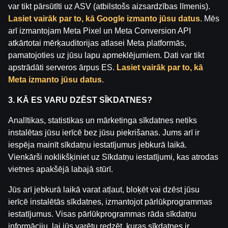
var tikt pārsūtīti uz ASV (atbilstošs aizsardzības līmenis).
Lasiet vairāk par to, kā Google izmanto jūsu datus
. Mēs
arī izmantojam Meta Pixel un Meta Conversion API
atkārtotai mērķauditorijas atlasei Meta platformās,
pamatojoties uz jūsu lapu apmeklējumiem. Dati var tikt
apstrādāti serveros ārpus ES.
Lasiet vairāk par to, kā
Meta izmanto jūsu datus
.
Rādīt vairāk
3. KĀ ES VARU DZĒST SĪKDATNES?
Analītikas, statistikas un mārketinga sīkdatnes netiks
instalētas jūsu ierīcē bez jūsu piekrišanas. Jums arī ir
iespēja mainīt sīkdatņu iestatījumus jebkurā laikā.
Vienkārši noklikšķiniet uz Sīkdatņu iestatījumi, kas atrodas
vietnes apakšējā labajā stūrī.
Jūs arī jebkurā laikā varat atļaut, bloķēt vai dzēst jūsu
11.lv online kazino
ierīcē instalētās sīkdatnes, izmantojot pārlūkprogrammas
11.lv tiešsaistes kazino atradīsi vairāk nekā 4000 kazino
iestatījumus. Visas pārlūkprogrammas rāda sīkdatņu
spēles jeb spēļu automātus. No klasikām kā Book of Ra,
informāciju, lai jūs varētu redzēt, kuras sīkdatnes ir