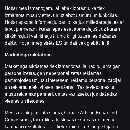
Hotjar mēs izmantojam, lai labāk izprastu, kā tiek
izmantota mūsu vietne, un uzlabotu saturu un funkcijas.
Hotjar apkopo informāciju par to, kā jūs mijiedarbojaties ar
lapu, piemēram, kuras lapas esat apmeklējuši, uz kurām
klikšķinājuši vai ritinājuši un cik ilgi uzturaties dažādās
daļās. Hotjar ir reģistrēts ES un dati tiek glabāti Īrijā.
Mārketinga sīkdatnes
Diamond Doggies
Zeus Lightning MegaWays
Moon Spell
Mārketinga sīkdatnes tiek izmantotas, lai rādītu jums gan
personalizētas, gan nepersonalizētas reklāmas,
pamatojoties uz jūsu interesēm, reklāmu personalizācijai
un reklāmu efektivitātes mērīšanai. Tās ievieto mēs un
mūsu reklāmas partneri, un tās var izsekot jūs dažādās
vietnēs un lietotnēs.
Mēs izmantojam, cita starpā, Google Ads un Enhanced
Savannah Pride
Egypt Clusterbuster
Roman Emperors
Conversions, lai rādītu atbilstošas reklāmas un mērītu
kampaņu rezultātus. Dati tiek kopīgoti ar Google Īrijā un