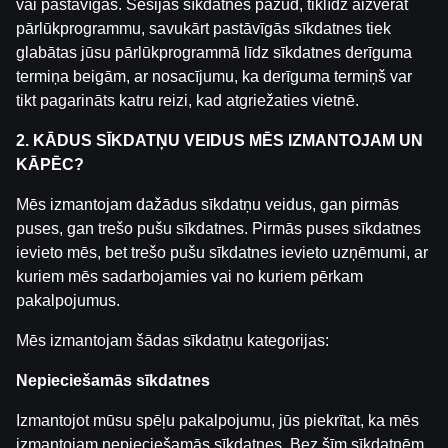
vai pastāvīgas. Sesijas sīkdatnes pazūd, tiklīdz aizverat
pārlūkprogrammu, savukārt pastāvīgās sīkdatnes tiek
glabātas jūsu pārlūkprogrammā līdz sīkdatnes derīguma
termiņa beigām, ar nosacījumu, ka derīguma termiņš var
Seventy Seven Money Bloxx
Lucky Jimmy Pots and Pearls
Lucky Lads Hold & W
tikt pagarināts katru reizi, kad atgriežaties vietnē.
2. KĀDUS SĪKDATŅU VEIDUS MĒS IZMANTOJAM UN
KĀPĒC?
Mēs izmantojam dažādus sīkdatņu veidus, gan pirmās
puses, gan trešo pušu sīkdatnes. Pirmās puses sīkdatnes
ievieto mēs, bet trešo pušu sīkdatnes ievieto uzņēmumi, ar
kuriem mēs sadarbojamies vai no kuriem pērkam
Dig N Drop
Money Tree Golden Horse
Hidden Treasures of 
pakalpojumus.
Mēs izmantojam šādas sīkdatņu kategorijas:
Nepieciešamās sīkdatnes
Izmantojot mūsu spēļu pakalpojumu, jūs piekrītat, ka mēs
izmantojam nepieciešamās sīkdatnes. Bez šīm sīkdatnēm