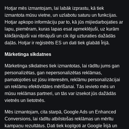
Hotjar mēs izmantojam, lai labāk izprastu, kā tiek
izmantota mūsu vietne, un uzlabotu saturu un funkcijas.
Hotjar apkopo informāciju par to, kā jūs mijiedarbojaties ar
lapu, piemēram, kuras lapas esat apmeklējuši, uz kurām
klikšķinājuši vai ritinājuši un cik ilgi uzturaties dažādās
daļās. Hotjar ir reģistrēts ES un dati tiek glabāti Īrijā.
Mārketinga sīkdatnes
Lucky Fortune Door Wild
Spooky Spooky
Pinateros VS Zombie
Mārketinga sīkdatnes tiek izmantotas, lai rādītu jums gan
personalizētas, gan nepersonalizētas reklāmas,
pamatojoties uz jūsu interesēm, reklāmu personalizācijai
un reklāmu efektivitātes mērīšanai. Tās ievieto mēs un
mūsu reklāmas partneri, un tās var izsekot jūs dažādās
vietnēs un lietotnēs.
Mēs izmantojam, cita starpā, Google Ads un Enhanced
MonyMax Book Hunt
Horus Treasure Wild
Victorian Vaults
Conversions, lai rādītu atbilstošas reklāmas un mērītu
kampaņu rezultātus. Dati tiek kopīgoti ar Google Īrijā un