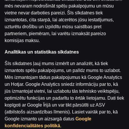
mēs nevaram nodrošināt spēļu pakalpojumu un mūsu
vietne nevar darboties pareizi. Šīs sīkdatnes tiek
Fresh Fruit Deluxe
Pirate Pledge: Frozen Seas Hold & Win
Sun Wind Cash Boat
izmantotas, cita starpā, lai atcerētos jūsu iestatījumus,
uzturētu drošību un izpildītu mūsu saistības pret
partneriem, piemēram, lai varētu izmaksāt pareizo
komisijas maksu.
Analītikas un statistikas sīkdatnes
Šīs sīkdatnes ļauj mums izmērīt un analizēt, kā tiek
izmantots spēļu pakalpojums, un palīdz mums to uzlabot.
King's Gold Hold and Win
Seven Seven Money Bloxx
Candyman Santa
Mēs izmantojam tādus pakalpojumus kā Google Analytics
un Hotjar. Google Analytics sniedz informāciju par to, kā
jūs izmantojat vietni, lai uzlabotu tās tehnisko veiktspēju,
optimizētu funkcijas un padarītu to ērtāk lietojamu. Dati tiek
kopīgoti ar Google Īrijā un var tikt pārsūtīti uz ASV
(atbilstošs aizsardzības līmenis). Lasiet vairāk par to, kā
Google izmanto un aizsargā datus
Google
konfidencialitātes politikā
.
Pablo El Diablo
Extra Win X Thanksgiving
Book of Dino Deluxe