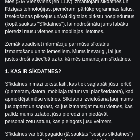
Mēs (SIA Viensviens jeb 11.lv) izmantojam sīkdatnes un
līdzīgas tehnoloģijas, piemēram, pārlūkprogrammas failus,
izsekošanas pikseļus un/vai digitālās pirkstu nospiedumus
(kopā sauktas "Sīkdatnes"), lai nodrošinātu jums labāku
pieredzi mūsu vietnēs un mobilajās lietotnēs.
Zemāk atradīsiet informāciju par mūsu sīkdatņu
Champions of the Spin
Wild Chicken
High Noon Duel
izmantošanu un to iemesliem. Mums ir svarīgi, lai jūs
justos droši attiecībā uz to, kā mēs izmantojam sīkdatnes.
1. KAS IR SĪKDATNES?
Sīkdatnes ir mazi teksta faili, kas tiek saglabāti jūsu ierīcē
(piemēram, datorā, mobilajā tālrunī vai planšetdatorā), kad
apmeklējat mūsu vietnes. Sīkdatņu izvietošana ļauj mums
jūs atpazīt un saprast, kā jūs izmantojat mūsu vietnes, kas
Fresh Fruit Deluxe Diamonds
Dr. JEKYLL & Ms. HYDE Co.
Jelly Hunter Quadspi
palīdz mums uzlabot jūsu pieredzi un piedāvāt
personalizētu saturu, kas pielāgots jūsu vēlmēm.
Sīkdatnes var būt pagaidu (tā sauktas "sesijas sīkdatnes")