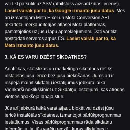
var tikt pārsūtīti uz ASV (atbilstošs aizsardzības līmenis).
Lasiet vairāk par to, kā Google izmanto jūsu datus
. Mēs
arī izmantojam Meta Pixel un Meta Conversion API
atkārtotai mērķauditorijas atlasei Meta platformās,
pamatojoties uz jūsu lapu apmeklējumiem. Dati var tikt
apstrādāti serveros ārpus ES.
Lasiet vairāk par to, kā
Meta izmanto jūsu datus
.
Rādīt vairāk
3. KĀ ES VARU DZĒST SĪKDATNES?
Analītikas, statistikas un mārketinga sīkdatnes netiks
instalētas jūsu ierīcē bez jūsu piekrišanas. Jums arī ir
iespēja mainīt sīkdatņu iestatījumus jebkurā laikā.
Vienkārši noklikšķiniet uz Sīkdatņu iestatījumi, kas atrodas
vietnes apakšējā labajā stūrī.
Jūs arī jebkurā laikā varat atļaut, bloķēt vai dzēst jūsu
11.lv online kazino
ierīcē instalētās sīkdatnes, izmantojot pārlūkprogrammas
11.lv tiešsaistes kazino atradīsi vairāk nekā 4000 kazino
iestatījumus. Visas pārlūkprogrammas rāda sīkdatņu
spēles jeb spēļu automātus. No klasikām kā Book of Ra,
informāciju, lai jūs varētu redzēt, kuras sīkdatnes ir