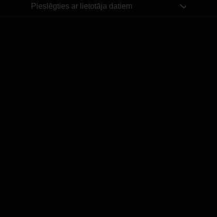
Pieslēgties ar lietotāja datiem
Blazin’ Fruit Pharaoh FlameLink
3 Wonders Santa on the Beach
Caribbean Crush
Lucky Lizard Oasis
Goals of Olympus BoltLock
MultiFly! 2 MultiMax