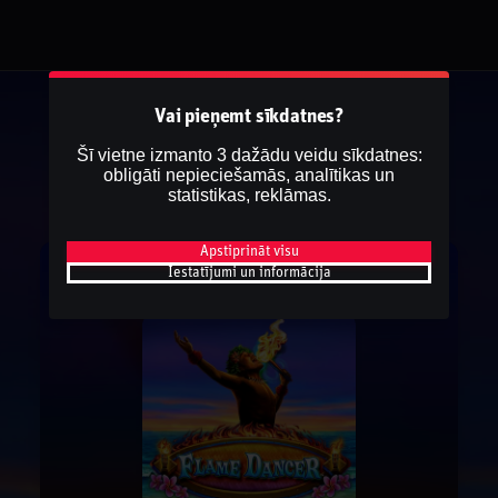
Vai pieņemt sīkdatnes?
Šī vietne izmanto 3 dažādu veidu sīkdatnes:
obligāti nepieciešamās, analītikas un
statistikas, reklāmas.
Apstiprināt visu
Iestatījumi un informācija