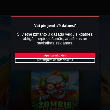
Vai pieņemt sīkdatnes?
Šī vietne izmanto 3 dažādu veidu sīkdatnes:
obligāti nepieciešamās, analītikas un
statistikas, reklāmas.
Apstiprināt visu
Iestatījumi un informācija