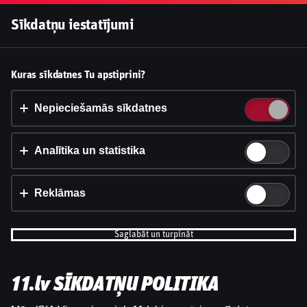
Pieslēgties
Sīkdatņu iestatījumi
11.lv
Vai pieņemt sīkdatnes?
Kuras sīkdatnes Tu apstiprini?
Šī vietne izmanto 3 dažādu veidu sīkdatnes: obligāti
nepieciešamās, analītikas un statistikas, reklāmas.
Nepieciešamās sīkdatnes
11.LV
Apstiprināt visu
Analītika un statistika
Iestatījumi un informācija
Reklāmas
Saglabāt un turpināt
Vai Sandis Ozoliņš atgriežas lielajā hokejā? |
11.lv SĪKDATŅU POLITIKA
11.lv