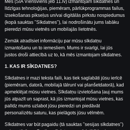
Mēs (SIA Viensviens jeb 11.lv) izmantojam sīkdatnes un
by
Dāvis
2025. g. 29. janv.
līdzīgas tehnoloģijas, piemēram, pārlūkprogrammas failus,
izsekošanas pikseļus un/vai digitālās pirkstu nospiedumus
(kopā sauktas "Sīkdatnes"), lai nodrošinātu jums labāku
Аtpakaļ
pieredzi mūsu vietnēs un mobilajās lietotnēs.
Zemāk atradīsiet informāciju par mūsu sīkdatņu
izmantošanu un to iemesliem. Mums ir svarīgi, lai jūs
justos droši attiecībā uz to, kā mēs izmantojam sīkdatnes.
1. KAS IR SĪKDATNES?
Sīkdatnes ir mazi teksta faili, kas tiek saglabāti jūsu ierīcē
(piemēram, datorā, mobilajā tālrunī vai planšetdatorā), kad
apmeklējat mūsu vietnes. Sīkdatņu izvietošana ļauj mums
jūs atpazīt un saprast, kā jūs izmantojat mūsu vietnes, kas
palīdz mums uzlabot jūsu pieredzi un piedāvāt
personalizētu saturu, kas pielāgots jūsu vēlmēm.
Lietošanas noteikumi
Palīdzības dienests
Sīkdatnes var būt pagaidu (tā sauktas "sesijas sīkdatnes")