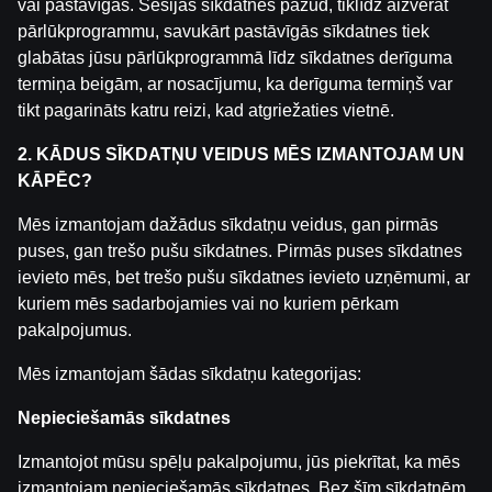
Spēlē atbildīgi
Affiliates
Par mums
Karjera
vai pastāvīgas. Sesijas sīkdatnes pazūd, tiklīdz aizverat
pārlūkprogrammu, savukārt pastāvīgās sīkdatnes tiek
Medijiem
Sīkdatņu iestatījumi
glabātas jūsu pārlūkprogrammā līdz sīkdatnes derīguma
termiņa beigām, ar nosacījumu, ka derīguma termiņš var
tikt pagarināts katru reizi, kad atgriežaties vietnē.
2. KĀDUS SĪKDATŅU VEIDUS MĒS IZMANTOJAM UN
KĀPĒC?
Mēs izmantojam dažādus sīkdatņu veidus, gan pirmās
puses, gan trešo pušu sīkdatnes. Pirmās puses sīkdatnes
Uzmanību! Azartspēles var izraisīt atkarību!
ievieto mēs, bet trešo pušu sīkdatnes ievieto uzņēmumi, ar
Spēlēt atļauts tikai no 18 gadu vecuma.
Lūdzam
kuriem mēs sadarbojamies vai no kuriem pērkam
spēlēt atbildīgi.
pakalpojumus.
Licences īpašnieks: SIA Viensviens, Dzirnavu iela 39-8,
Mēs izmantojam šādas sīkdatņu kategorijas:
LV-1010 Rīga.
Licences numurs: A-67, TI-04.
Nepieciešamās sīkdatnes
Licencētājs:
Izložu un Azartspēļu Uzraudzības
Inspekcija (IAUI).
Izmantojot mūsu spēļu pakalpojumu, jūs piekrītat, ka mēs
izmantojam nepieciešamās sīkdatnes. Bez šīm sīkdatnēm