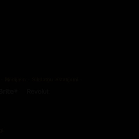
 gan
mūsu
ādītu
ogle Īrijā
 par to,
Medijiem
Sīkdatņu iestatījumi
joties uz
et vairāk
gi.
ē bez jūsu