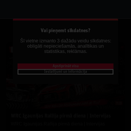
Vai pieņemt sīkdatnes?
Šī vietne izmanto 3 dažādu veidu sīkdatnes:
obligāti nepieciešamās, analītikas un
INTERVIJAS
statistikas, reklāmas.
Apstiprināt visu
Iestatījumi un informācija
WRC Igaunijas Rallija pirmā diena | Intervijas
WRC Igaunijas Rallija pirmā diena | Intervijas