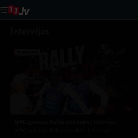
Intervijas
INTERVIJAS
WRC Igaunijas Rallija otrā diena | Intervijas
WRC Igaunijas Rallija otrā diena | Intervijas