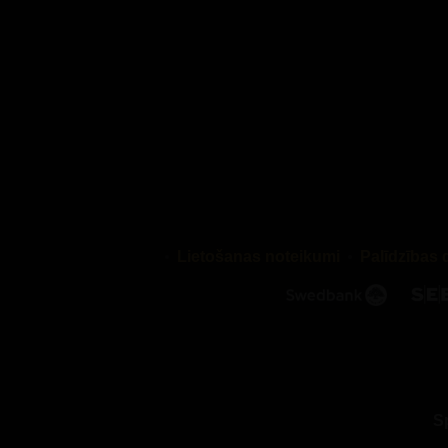
un dati tie
Mārketin
Mārketinga
nepersona
personaliz
reklāmas p
Mēs izman
atbilstoša
un var tik
Lietošanas noteikumi
Palīdzības 
kā Googl
Conversion
jūsu lapu 
par to, k
3. KĀ E
S
Analītikas