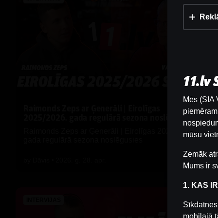
Rekl
11.lv
Mēs (SIA V
Raimonds Zeps ar Ģenerāli | Eirolīgas
piemēram, 
2025/2026. gada regulārā sezona noslēgusies
nospiedum
Raimonds Zeps ar Ģenerāli | Eirolīgas 2025/2026.
mūsu vietn
gada regulārā sezona noslēgusies
Zemāk atr
by
Dāvis
2026. g. 28. apr.
Mums ir sv
1. KAS I
INTERVIJAS
Sīkdatnes 
mobilajā t