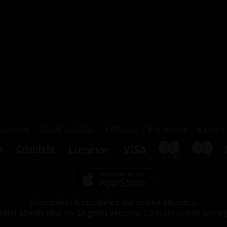
k glabāti Īrijā.
ga sīkdatnes
 sīkdatnes tiek izmantotas, lai rādītu jums gan personalizētas,
lizētas reklāmas, pamatojoties uz jūsu interesēm, reklāmu
ācijai un reklāmu efektivitātes mērīšanai. Tās ievieto mēs un 
artneri, un tās var izsekot jūs dažādās vietnēs un lietotnēs.
tojam, cita starpā, Google Ads un Enhanced Conversions, lai r
s reklāmas un mērītu kampaņu rezultātus. Dati tiek kopīgoti ar Go
t pārsūtīti uz ASV (atbilstošs aizsardzības līmenis).
Lasiet vairāk
dienests
Spēlē atbildīgi
Affiliates
Par mums
Karjera
e izmanto jūsu datus
. Mēs arī izmantojam Meta Pixel un Meta
 API atkārtotai mērķauditorijas atlasei Meta platformās, pamato
apmeklējumiem. Dati var tikt apstrādāti serveros ārpus ES.
Lasi
ā Meta izmanto jūsu datus
.
S VARU DZĒST SĪKDATNES?
Uzmanību! Azartspēles var izraisīt atkarību!
pēlēt atļauts tikai no 18 gadu vecuma.
Lūdzam spēlēt atbildī
, statistikas un mārketinga sīkdatnes netiks instalētas jūsu ierīc