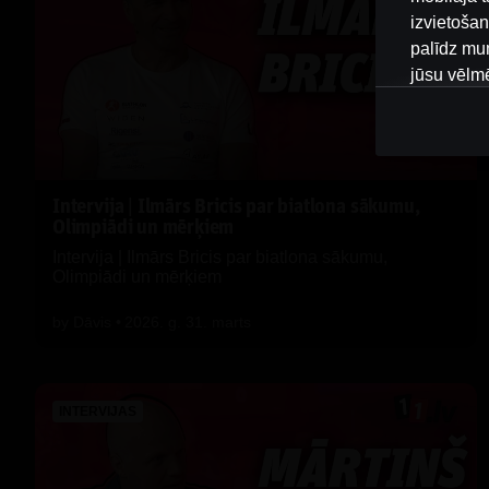
izvietošan
palīdz mum
jūsu vēlm
Sīkdatnes 
sīkdatnes 
tiek glab
nosacījumu
Intervija | Ilmārs Bricis par biatlona sākumu,
vietnē.
Olimpiādi un mērķiem
Intervija | Ilmārs Bricis par biatlona sākumu,
2. KĀDU
Olimpiādi un mērķiem
Mēs izman
by
Dāvis
2026. g. 31. marts
sīkdatnes.
uzņēmumi,
Mēs izman
INTERVIJAS
Nepiecie