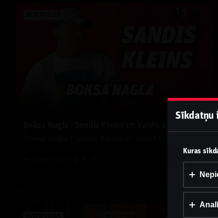
INTERVIJAS
Sīkdatņu 
Boksa Nagla | Sandis Kleins un Valdis Valters
Boksa Nagla | Sandis Kleins un Valdis Valters
Kuras sīkda
by
Dāvis
2026. g. 9. jūn.
Nepi
Analī
INTERVIJAS