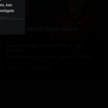
nes, kas
pielāgots
 Sesijas
īkdatnes
ām, ar
žaties
Basketbola Nagla | Ģenerālis kopā ar Žani
Peineru
Basketbola Nagla | Ģenerālis kopā ar Žani Peineru
by
Dāvis
2026. g. 17. marts
pušu
evieto
umus.