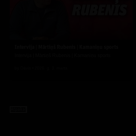
Izmantojo
nepiecieš
pakalpojum
cita starp
saistības 
Analītika
Intervija | Mārtiņš Rubenis | Kamaniņu sports
Šīs sīkdat
Intervija | Mārtiņš Rubenis | Kamaniņu sports
un palīdz
by
Dāvis
2026. g. 3. marts
Analytics 
vietni, la
lietojamu. 
aizsardzīb
Google ko
Аtpakaļ
Hotjar mēs
uzlabotu s
mijiedarbo
klikšķināju