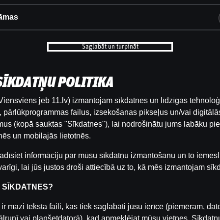
āmas
Saglabāt un turpināt
 SĪKDATŅU POLITIKA
iensviens jeb 11.lv) izmantojam sīkdatnes un līdzīgas tehnoloģ
Ulvis Brože ar Valdi Valteru | NHL 2025/2026
pārlūkprogrammas failus, izsekošanas pikseļus un/vai digitālās
regulārā sezona noslēgusies!
us (kopā sauktas "Sīkdatnes"), lai nodrošinātu jums labāku pie
Ulvis Brože ar Valdi Valteru | NHL 2025/2026
ēs un mobilajās lietotnēs.
regulārā sezona noslēgusies!
adīsiet informāciju par mūsu sīkdatņu izmantošanu un to iemesl
by
Dāvis
2026. g. 22. apr.
arīgi, lai jūs justos droši attiecībā uz to, kā mēs izmantojam sīk
R SĪKDATNES?
INTERVIJAS
ir mazi teksta faili, kas tiek saglabāti jūsu ierīcē (piemēram, dat
ālrunī vai planšetdatorā), kad apmeklējat mūsu vietnes. Sīkdatņ