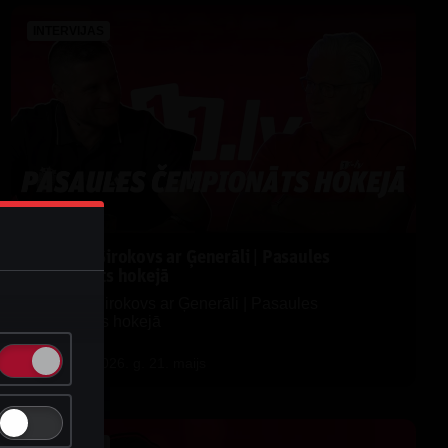
INTERVIJAS
Maksims Širokovs ar Ģenerāli | Pasaules
čempionāts hokejā
Maksims Širokovs ar Ģenerāli | Pasaules
čempionāts hokejā
by
Dāvis
2026. g. 21. maijs
INTERVIJAS