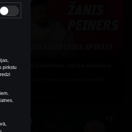
ijas,
Ģenerālis ar Žani Peineru | Latvijas Basketbola
 pirkstu
Apskats
redzi
Ģenerālis ar Žani Peineru | Latvijas Basketbola
Apskats
iem.
by
Dāvis
2026. g. 22. apr.
datnes.
INTERVIJAS
orā,
u