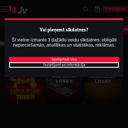
Pieslēgties
Live Kazino
Vai pieņemt sīkdatnes?
VISAS SPĒLES
LIVE KAZINO
LIVE LOBBY
SP
Šī vietne izmanto 3 dažādu veidu sīkdatnes: obligāti
BACCARAT
nepieciešamās, analītikas un statistikas, reklāmas.
Dragon Tiger
Baccarat Lobby Evolution
Baccarat Lobby Prag
Apstiprināt visu
Iestatījumi un informācija