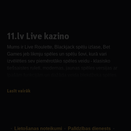
11.lv Live kazino
Mums ir Live Roulette, Blackjack spēļu izlase, Bet
Games jeb likmju spēles un spēļu šovi, kurā vari
izvēlēties sev piemērotāko spēles veidu - klasisko
tiešsaistes ruleti, modernas, jaunas spēles versijas ar
īpašām funkcijām un dažāda veida blekdžeka spēles
versijas. To visu piedāvā Evolution Gaming, Ezugi un
Pragmatic Play.
Lasīt vairāk
Blekdžeks tiešraidē
Mūsu Live kazino atradīsi daudz dažādas Blackjack Live
jeb acītes versijas - ar dažādām likmēm. Tās vieno tikai
Lietošanas noteikumi
Palīdzības dienests