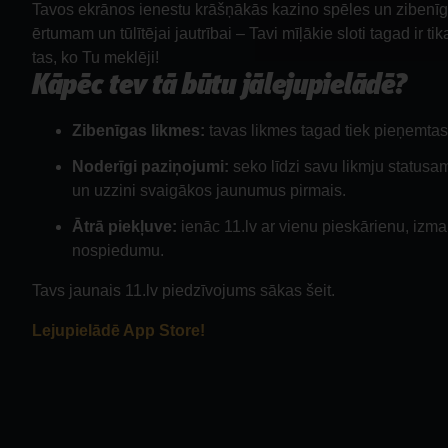
Tavos ekrānos ienestu krāšņākās kazino spēles un zibenīg
ērtumam un tūlītējai jautrībai – Tavi mīļākie sloti tagad ir t
tas, ko Tu meklēji!
Kāpēc tev tā būtu jālejupielādē?
Zibenīgas likmes:
tavas likmes tagad tiek pieņemtas
Noderīgi paziņojumi:
seko līdzi savu likmju status
un uzzini svaigākos jaunumus pirmais.
Ātrā piekļuve:
ienāc 11.lv ar vienu pieskārienu, izma
nospiedumu.
Tavs jaunais 11.lv piedzīvojums sākas šeit.
Lejupielādē App Store!