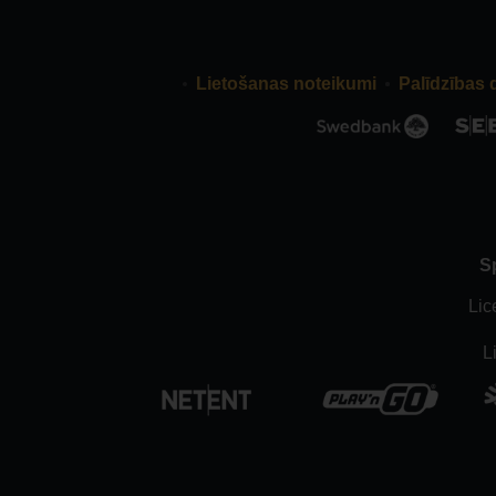
Lietošanas noteikumi
Palīdzības 
S
Lic
L