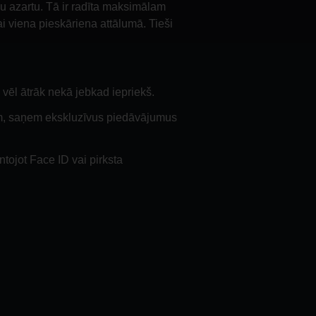
u azartu. Tā ir radīta maksimālam
ikai viena pieskāriena attālumā. Tieši
 vēl ātrāk nekā jebkad iepriekš.
am, saņem ekskluzīvus piedāvājumus
ntojot Face ID vai pirksta