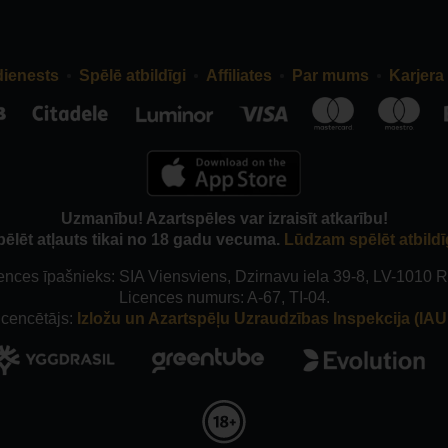
dienests
Spēlē atbildīgi
Affiliates
Par mums
Karjera
Uzmanību! Azartspēles var izraisīt atkarību!
pēlēt atļauts tikai no 18 gadu vecuma.
Lūdzam spēlēt atbildī
ences īpašnieks: SIA Viensviens, Dzirnavu iela 39-8, LV-1010 R
Licences numurs: A-67, TI-04.
icencētājs:
Izložu un Azartspēļu Uzraudzības Inspekcija (IAUI