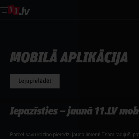
11.LV App
MOBILĀ APLIKĀCIJA
Lejupielādēt
Iepazīsties – jaunā 11.LV mobi
Pārcel savu kazino pieredzi jaunā līmenī! Esam radījuši pav