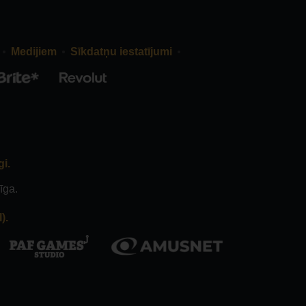
Medijiem
Sīkdatņu iestatījumi
gi.
īga.
).