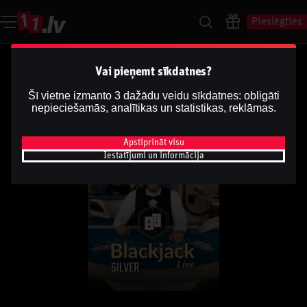
Pieslēgties
Vai pieņemt sīkdatnes?
Šī vietne izmanto 3 dažādu veidu sīkdatnes: obligāti
nepieciešamās, analītikas un statistikas, reklāmas.
Apstiprināt visu
Iestatījumi un informācija