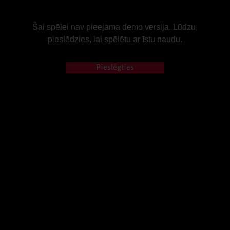
Šai spēlei nav pieejama demo versija. Lūdzu,
pieslēdzies, lai spēlētu ar īstu naudu.
Pieslēgties