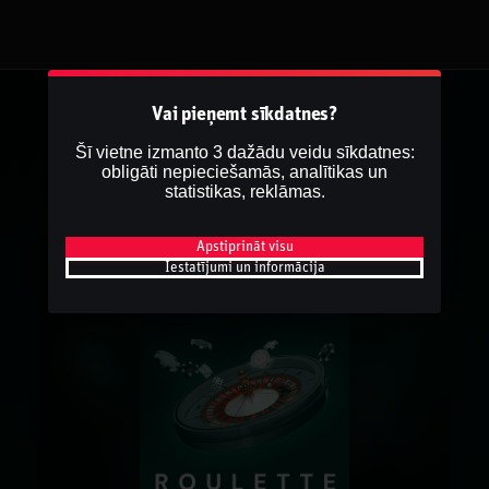
Vai pieņemt sīkdatnes?
Šī vietne izmanto 3 dažādu veidu sīkdatnes:
obligāti nepieciešamās, analītikas un
statistikas, reklāmas.
Apstiprināt visu
Iestatījumi un informācija