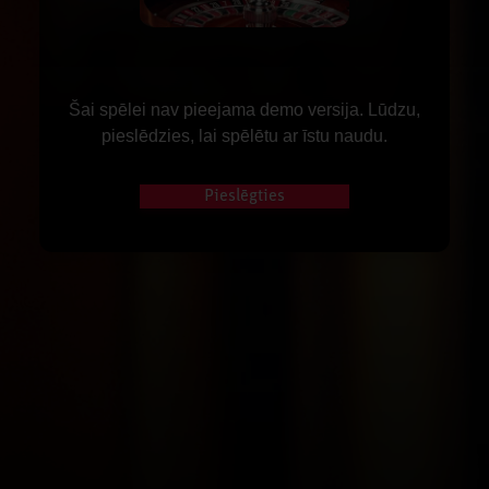
Šai spēlei nav pieejama demo versija. Lūdzu,
pieslēdzies, lai spēlētu ar īstu naudu.
Pieslēgties