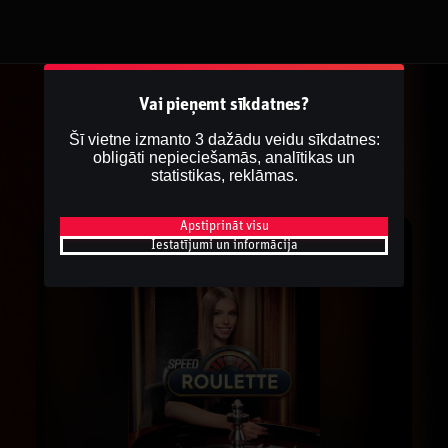
Vai pieņemt sīkdatnes?
Šī vietne izmanto 3 dažādu veidu sīkdatnes:
obligāti nepieciešamās, analītikas un
statistikas, reklāmas.
Apstiprināt visu
Iestatījumi un informācija