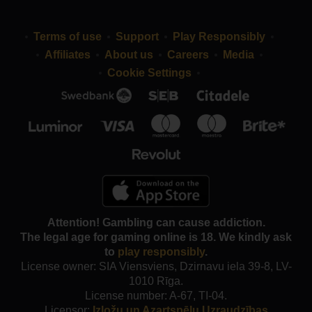
Terms of use
Support
Play Responsibly
Affiliates
About us
Careers
Media
Cookie Settings
Attention! Gambling can cause addiction.
The legal age for gaming online is 18. We kindly ask
to
play responsibly
.
License owner: SIA Viensviens, Dzirnavu iela 39-8, LV-
1010 Rīga.
License number: A-67, TI-04.
Licensor:
Izložu un Azartspēļu Uzraudzības