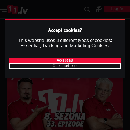
Log In
Ģenerāļa un Buļa Naglas |
Accept cookies?
8.Sezona 33.Epizode
This website uses 3 different types of cookies:
Essential, Tracking and Marketing Cookies.
Dāvis
22 Apr 2026
Share
Dāvis
Updated
13 May 2026
Accept all
Cookie settings