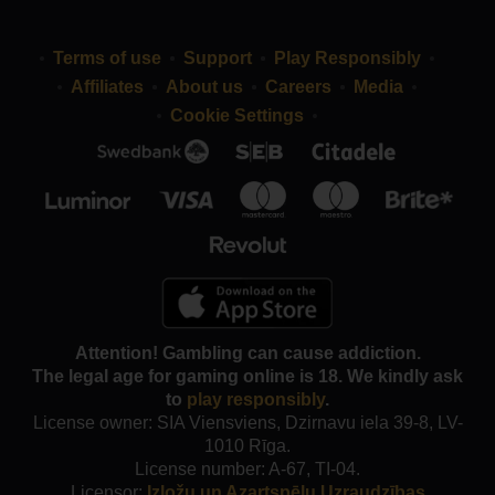
Terms of use
Support
Play Responsibly
Affiliates
About us
Careers
Media
Cookie Settings
Attention! Gambling can cause addiction.
The legal age for gaming online is 18. We kindly ask
to
play responsibly
.
License owner: SIA Viensviens, Dzirnavu iela 39-8, LV-
1010 Rīga.
License number: A-67, TI-04.
Licensor:
Izložu un Azartspēļu Uzraudzības