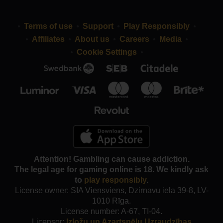
Terms of use
Support
Play Responsibly
Affiliates
About us
Careers
Media
Cookie Settings
Attention! Gambling can cause addiction.
The legal age for gaming online is 18. We kindly ask
to
play responsibly
.
License owner: SIA Viensviens, Dzirnavu iela 39-8, LV-
1010 Rīga.
License number: A-67, TI-04.
Licensor:
Izložu un Azartspēļu Uzraudzības