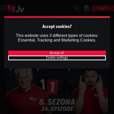
Log In
Ģenerāļa un Buļa Naglas |
Accept cookies?
8.Sezona 34.Epizode
This website uses 3 different types of cookies:
Essential, Tracking and Marketing Cookies.
Dāvis
28 Apr 2026
Share
Dāvis
Updated
13 May 2026
Accept all
Cookie settings