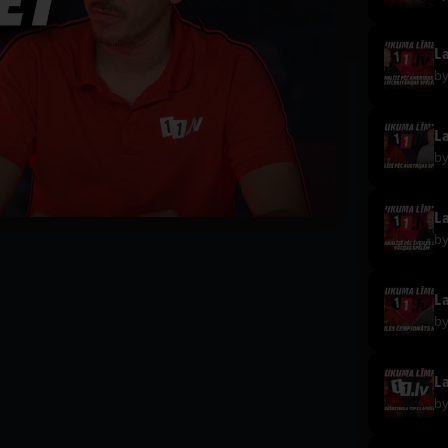
b
b
b
b
b