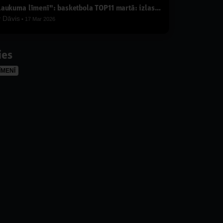
"Laukuma līmenī": basketbola TOP11 martā: izlase pret poļiem, Ādolfa pulveris, Karalis Rodions
y
Dāvis
17 Mar 2026
ies
ĪMENĪ