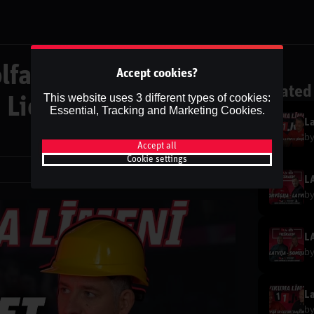
fa "divnieki", KP
Accept cookies?
Related
This website uses 3 different types of cookies:
t Lietuvu, serbu
Essential, Tracking and Marketing Cookies.
b
Accept all
Cookie settings
Share
b
b
b