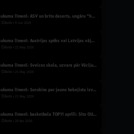
Laukuma līmenī: ASV un britu deserts, ungāru "handbols" un "ūdenspolo"
y
Dāvis
9 Jun 2026
Laukuma līmenī: Austrijas spēks vai Latvijas vājums, 1-3-1, turnīra tabula un prognozes
y
Dāvis
21 May 2026
Laukuma līmenī: Šveices skola, uzvara pār Vāciju, ripa neslīd, kurš iemetīs pret Austriju?
y
Dāvis
21 May 2026
Laukuma līmenī: Sorokins par jauno hokejistu izvēlēm, U18 sasniegumu un lielo izlasi
y
Dāvis
21 May 2026
Laukuma līmenī: basketbola TOP11 aprīlī: Sito OUT, pavasaris NBA, LBL un Eirolīgā, SMS Jaunupam
y
Dāvis
28 Apr 2026