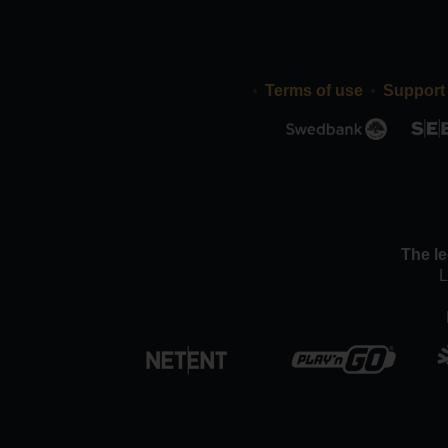
Terms of use
Support
The le
L