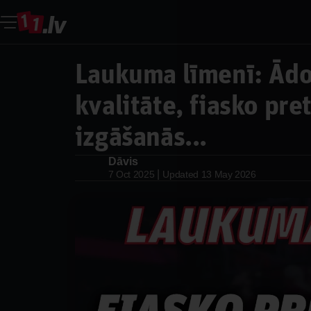
Laukuma līmenī: Ādol
kvalitāte, fiasko pre
izgāšanās...
Dāvis
Dāvis
|
7 Oct 2025
Updated
13 May 2026