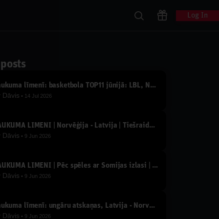
Log In
 posts
Laukuma līmenī: basketbola TOP11 jūnijā: LBL, NBA, Eirolīga, izlase un 3x3 zelta puisēni
y
Dāvis
14 Jul 2026
LAUKUMA LĪMENĪ | Norvēģija - Latvija | Tiešraide ar Jāni Celmiņu un Oļegu Sorokinu
y
Dāvis
9 Jun 2026
LAUKUMA LĪMENĪ | Pēc spēles ar Somijas izlasi | Tiešraide ar Jāni Celmiņu un Oļegu Sorokinu
y
Dāvis
9 Jun 2026
Laukuma līmenī: ungāru atskaņas, Latvija - Norvēģija un citu 1/4 finālu prognozes
y
Dāvis
9 Jun 2026