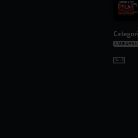
b
Categor
LAUKUMA L
Back