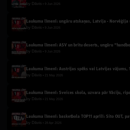
by
Dāvis
9 Jun 2026
Laukuma līmenī: ungāru atskaņas, Latvija - Norvēģija u
by
Dāvis
9 Jun 2026
Laukuma līmenī: ASV un britu deserts, ungāru "handb
by
Dāvis
9 Jun 2026
Laukuma līmenī: Austrijas spēks vai Latvijas vājums, 1
by
Dāvis
21 May 2026
Laukuma līmenī: Šveices skola, uzvara pār Vāciju, ripa
by
Dāvis
21 May 2026
Laukuma līmenī: basketbola TOP11 aprīlī: Sito OUT, p
by
Dāvis
28 Apr 2026