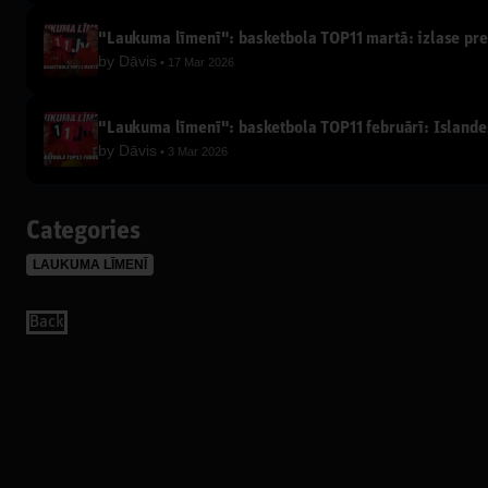
"Laukuma līmenī": basketbola TOP11 martā: izlase pret
by
Dāvis
17 Mar 2026
"Laukuma līmenī": basketbola TOP11 februārī: Islandes 
by
Dāvis
3 Mar 2026
Categories
LAUKUMA LĪMENĪ
Back