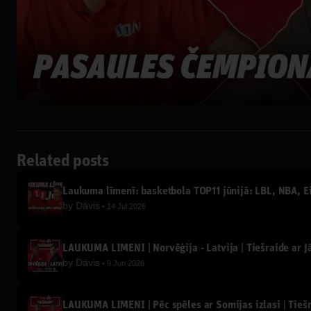
Related posts
Laukuma līmenī: basketbola TOP11 jūnijā: LBL, NBA, Eir
by
Dāvis
14 Jul 2026
LAUKUMA LĪMENĪ | Norvēģija - Latvija | Tiešraide ar 
by
Dāvis
9 Jun 2026
LAUKUMA LĪMENĪ | Pēc spēles ar Somijas izlasi | Tieš