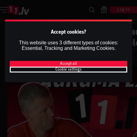
Log In
Laukuma līmenī: Sorokins par ja
Accept cookies?
izvēlēm, U18 sasniegumu un lielo
This website uses 3 different types of cookies:
Essential, Tracking and Marketing Cookies.
Dāvis
Dāvis
21 May 2026
Accept all
Cookie settings