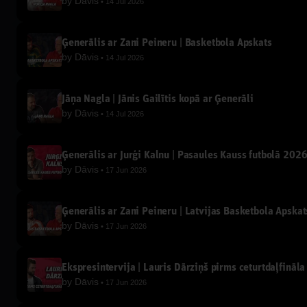
by
Dāvis
14 Jul 2026
Ģenerālis ar Žani Peineru | Basketbola Apskats
by
Dāvis
14 Jul 2026
Jāņa Nagla | Jānis Gailītis kopā ar Ģenerāli
by
Dāvis
14 Jul 2026
Ģenerālis ar Jurģi Kalnu | Pasaules Kauss futbolā 202
by
Dāvis
17 Jun 2026
Ģenerālis ar Žani Peineru | Latvijas Basketbola Apskat
by
Dāvis
17 Jun 2026
Ekspresintervija | Lauris Dārziņš pirms ceturtdaļfināla
by
Dāvis
17 Jun 2026