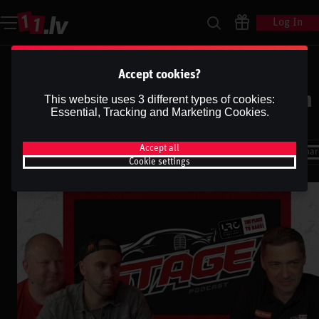
Log In
STAGE | Latvijas rallija
Accept cookies?
čempionāts | Rallijs Kurzeme un
This website uses 3 different types of cookies:
Essential, Tracking and Marketing Cookies.
Rallijs Talsi tuvojas
Dāvis
Accept all
Shar
Dāvis
9 Jun 2026
Cookie settings