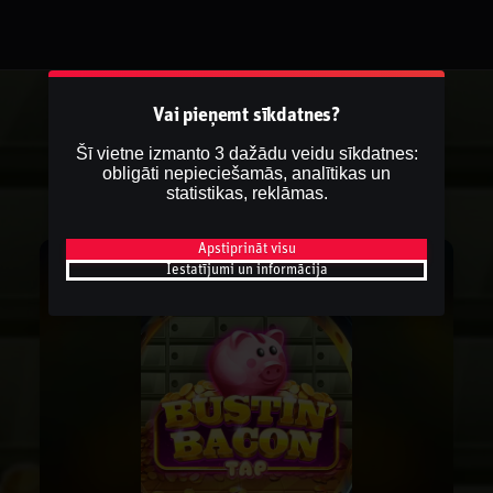
Vai pieņemt sīkdatnes?
Šī vietne izmanto 3 dažādu veidu sīkdatnes:
obligāti nepieciešamās, analītikas un
statistikas, reklāmas.
Apstiprināt visu
Iestatījumi un informācija