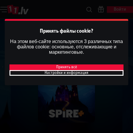
Войти
Принять файлы cookie?
На этом веб-сайте используются 3 различных типа
файлов cookie: основные, отслеживающие и
маркетинговые.
Принять всё
Настройки и информация