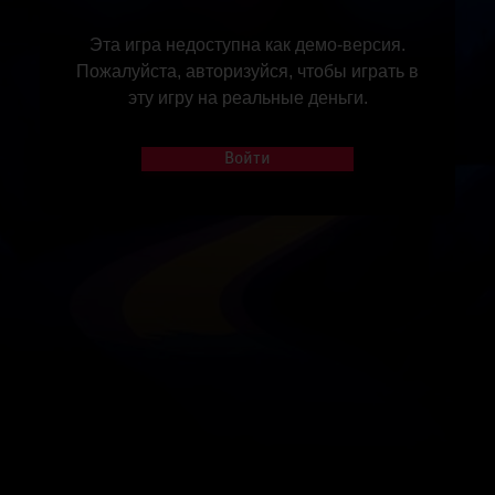
Эта игра недоступна как демо-версия.
Пожалуйста, авторизуйся, чтобы играть в
эту игру на реальные деньги.
Войти