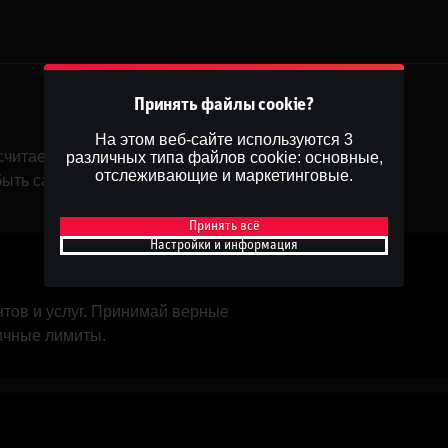
Принять файлы cookie?
На этом веб-сайте используются 3
считаем, что каждый игрок сам
различных типа файлов cookie: основные,
отслеживающие и маркетинговые.
 быть самой ответственной игровой
Принять всё
Настройки и информация
тов и услуг. Принимай верные
ичные лимиты.