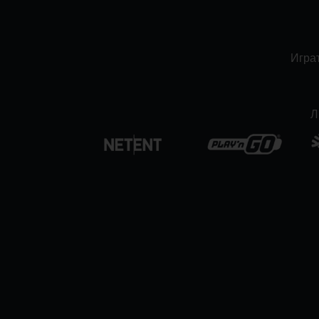
Играт
Л