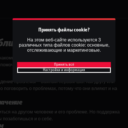
Принять файлы cookie?
На этом веб-сайте используются 3
близких
различных типа файлов cookie: основные,
отслеживающие и маркетинговые.
накомых кто-то, кто слишком много играет? У нас есть
 помочь.
Принять всё
Настройки и информация
дение проблемы – важный первый шаг. Как другу или
о поговорить о проблемах, потому что они влияют и на
начение
иться на другом человеке и его проблеме. Но поддержка
ы позаботишься и о себе.
ом