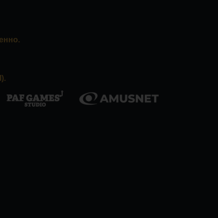
енно.
).