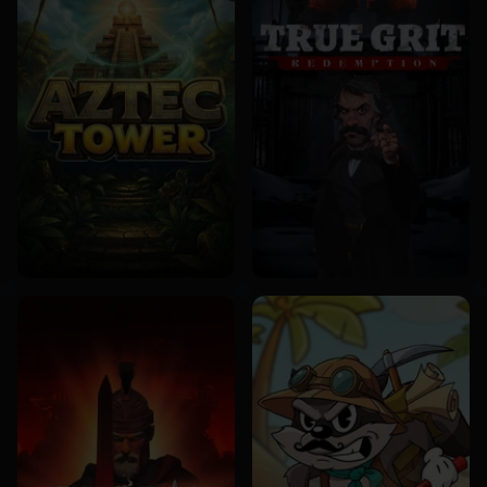
Gloria Invicta
Le Digger