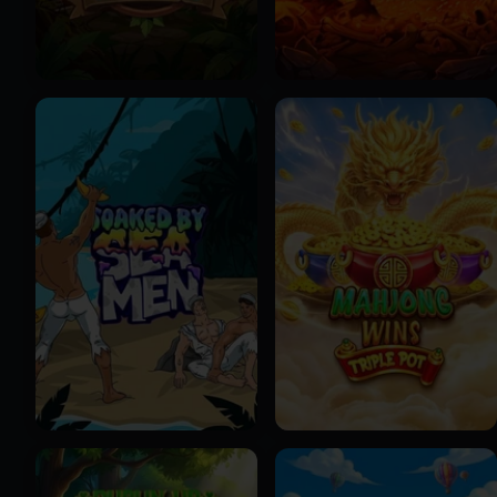
Soaked By Seamen
Mahjong Wins Triple Pot
Dublin Up Pots O' Gold DoubleMax
Candy Rush