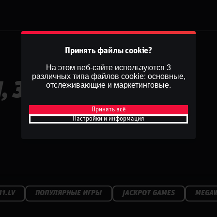
Принять файлы cookie?
На этом веб-сайте используются 3
различных типа файлов cookie: основные,
, ЗОЛОТЫЕ
отслеживающие и маркетинговые.
Принять всё
Настройки и информация
11.LV
ПОПУЛЯРНЫЕ ИГРЫ
JACKPOT GAMES
MEGA