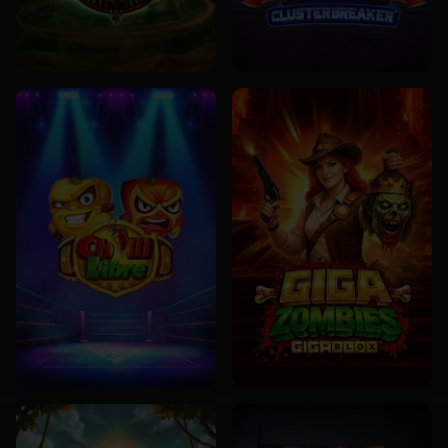
Chilli Libre
Giga Zombies GigaBlox
Aztec Tower
True Grit Redemption 2