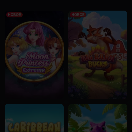
Moon Princess Extreme
Big Barn Bucks
НОВОЕ
НОВОЕ
Caribbean Crush
Lucky Lizard Oasis