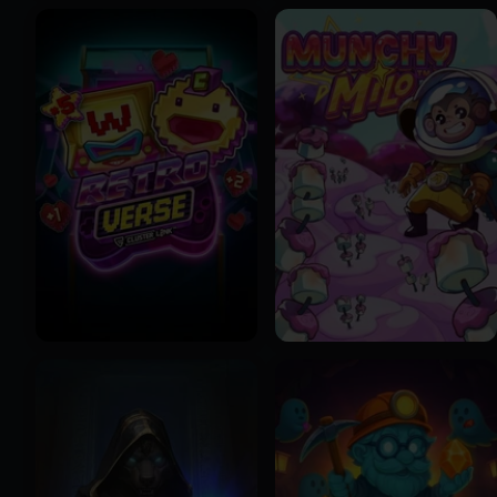
RetroVerse
Munchy Milo
Age of Seth
Gem Ghosts