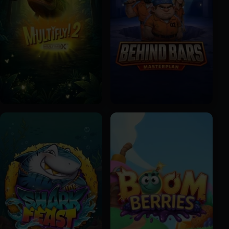
aker
Shark Feast
Boom Berries