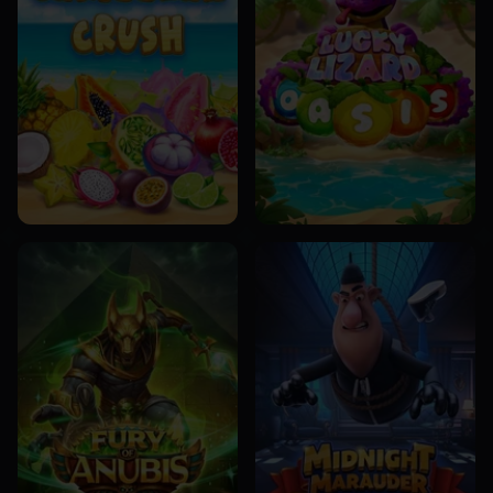
Fury of Anubis
Midnight Marauder ClusterBre