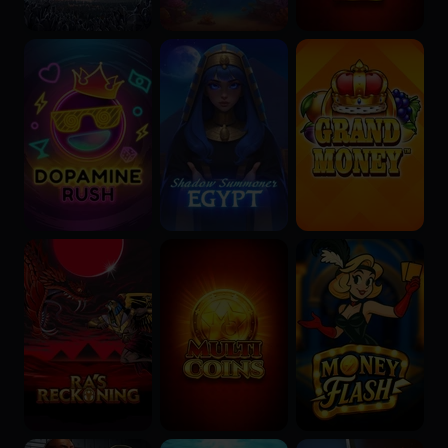
Dopamine Rush
Shadow Summoner Egypt
Grand Money
Ra's Reckoning
Multi Coins
Money Flash
Break the Vault
Mermaid’s Treasure Trove
Magic Hunter