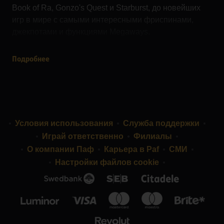
Book of Ra, Gonzo's Quest и Starburst, до новейших
игр в мире с самыми интересными фриспинами,
джекпотами и функциями Megaways.
Огромный выбор
Подробнее
Ты можешь выбрать из почти 4000 игр казино -
Megaways, фруктовые игры, игры с джекпотом,
книжные игры, игры онлайн-казино с фриспинами и
т.д. Короче говоря, у нас огромный выбор игр.
Условия использования
Служба поддержки
Играй ответственно
Филиалы
Лучшие производители
О компании Паф
Карьера в Paf
СМИ
Настройки файлов cookie
Мы собрали подборку самых популярных мировых
производителей игр для казино — Netent, Greentube,
Yggdrasil, Play’n GO, Nolimit City, NYX, Big Time
Gaming, EGT, Wazdan, Pragmatic, Red Tiger, Evolution,
Oryx Gaming, Revolver, Microgaming, Tom Horn и