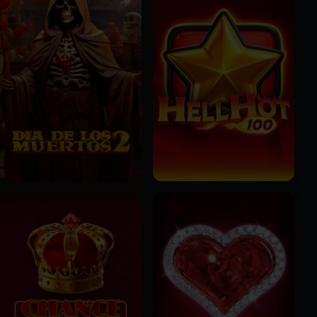
Chance Machine 5
Wild Love