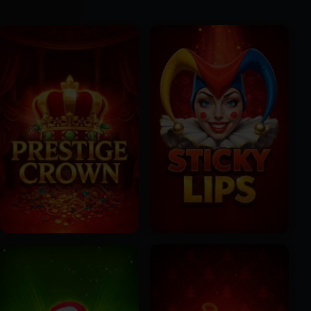
Prestige Crown
Sticky Lips
Jolly Santa
Mr. Jingle Bells