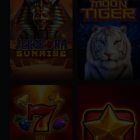
2021 Hit Slot
Hell Hot 40