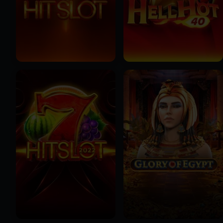
2022 Hit Slot
Glory of Egypt