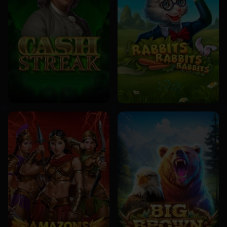
Amazons Riches
Big Brown