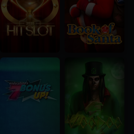
7 Bonus Up
Voodoo