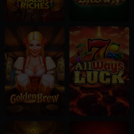
Golden Brew
All Ways Luck
Temple of Ra
Crown Coins