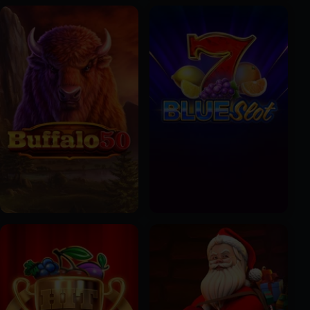
Buffalo 50
Blue Slot
2020 Hit Slot
Book of Santa