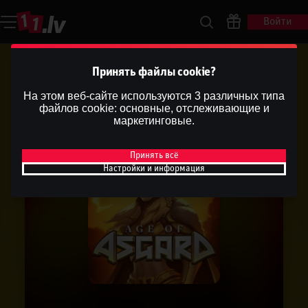
Войти
Принять файлы cookie?
На этом веб-сайте используются 3 различных типа
файлов cookie: основные, отслеживающие и
маркетинговые.
Принять всё
Настройки и информация