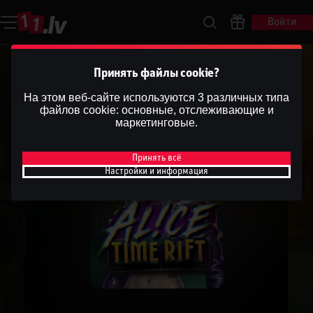
Войти
Принять файлы cookie?
На этом веб-сайте используются 3 различных типа
файлов cookie: основные, отслеживающие и
маркетинговые.
Принять всё
Настройки и информация