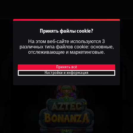
Принять файлы cookie?
На этом веб-сайте используются 3
различных типа файлов cookie: основные,
отслеживающие и маркетинговые.
Принять всё
Настройки и информация