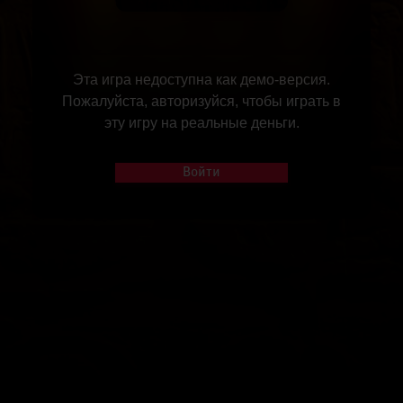
Эта игра недоступна как демо-версия.
Пожалуйста, авторизуйся, чтобы играть в
эту игру на реальные деньги.
Войти