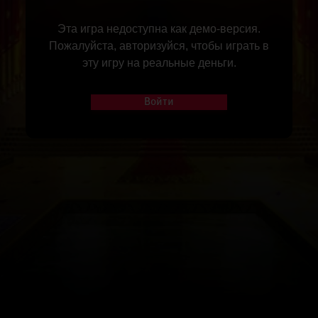
Эта игра недоступна как демо-версия.
Пожалуйста, авторизуйся, чтобы играть в
эту игру на реальные деньги.
Войти