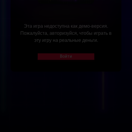
Эта игра недоступна как демо-версия.
Пожалуйста, авторизуйся, чтобы играть в
эту игру на реальные деньги.
Войти