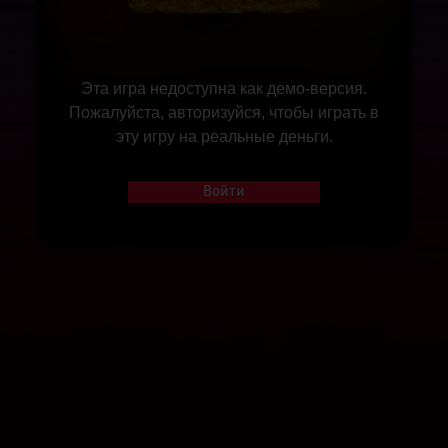
Эта игра недоступна как демо-версия.
Пожалуйста, авторизуйся, чтобы играть в
эту игру на реальные деньги.
Войти