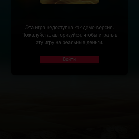
Эта игра недоступна как демо-версия.
Пожалуйста, авторизуйся, чтобы играть в
эту игру на реальные деньги.
Войти