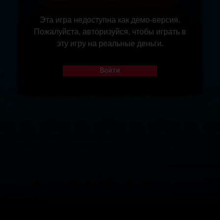
Эта игра недоступна как демо-версия.
Пожалуйста, авторизуйся, чтобы играть в
эту игру на реальные деньги.
Войти