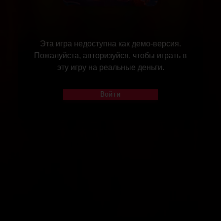
Эта игра недоступна как демо-версия.
Пожалуйста, авторизуйся, чтобы играть в
эту игру на реальные деньги.
Войти