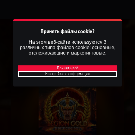
Принять файлы cookie?
На этом веб-сайте используются 3
различных типа файлов cookie: основные,
отслеживающие и маркетинговые.
Принять всё
Настройки и информация