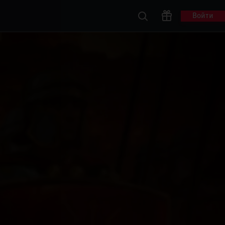
Войти