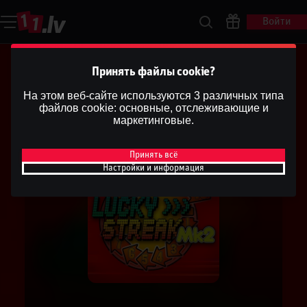
Войти
Принять файлы cookie?
На этом веб-сайте используются 3 различных типа
файлов cookie: основные, отслеживающие и
маркетинговые.
Принять всё
Настройки и информация