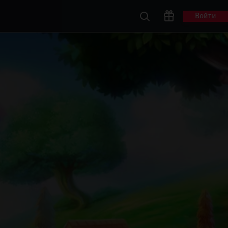
Войти