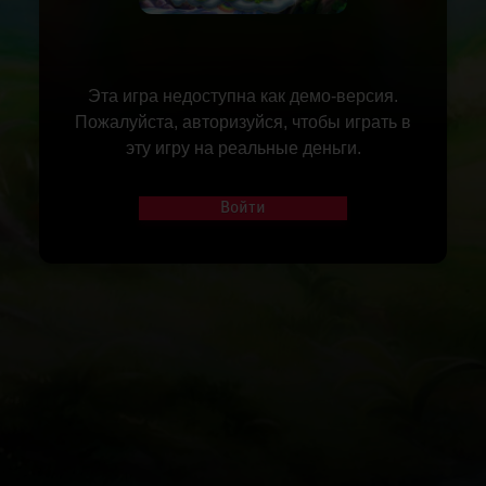
Эта игра недоступна как демо-версия.
Пожалуйста, авторизуйся, чтобы играть в
эту игру на реальные деньги.
Войти