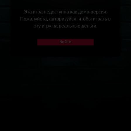
Эта игра недоступна как демо-версия.
Пожалуйста, авторизуйся, чтобы играть в
эту игру на реальные деньги.
Войти