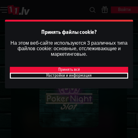
Войти
Принять файлы cookie?
На этом веб-сайте используются 3 различных типа
файлов cookie: основные, отслеживающие и
маркетинговые.
Принять всё
Настройки и информация