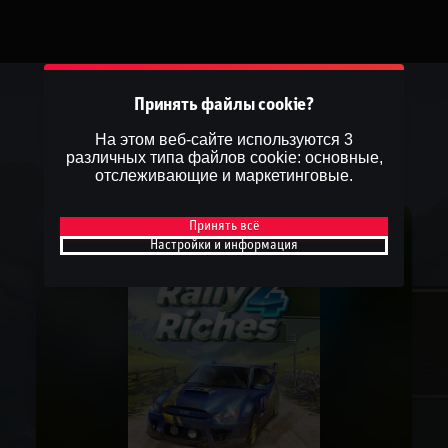
Принять файлы cookie?
На этом веб-сайте используются 3
различных типа файлов cookie: основные,
отслеживающие и маркетинговые.
Принять всё
Настройки и информация