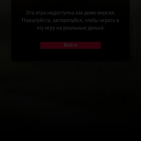
Эта игра недоступна как демо-версия.
Пожалуйста, авторизуйся, чтобы играть в
эту игру на реальные деньги.
Войти