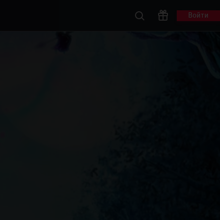
Войти