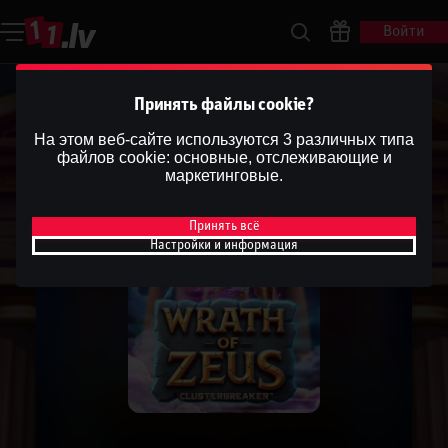
Войти
Принять файлы cookie?
На этом веб-сайте используются 3 различных типа
файлов cookie: основные, отслеживающие и
маркетинговые.
Принять всё
Настройки и информация