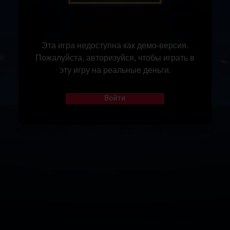
Эта игра недоступна как демо-версия.
Пожалуйста, авторизуйся, чтобы играть в
эту игру на реальные деньги.
Войти