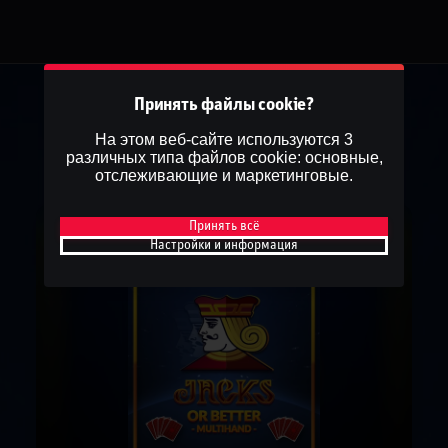
Принять файлы cookie?
На этом веб-сайте используются 3
различных типа файлов cookie: основные,
отслеживающие и маркетинговые.
Принять всё
Настройки и информация