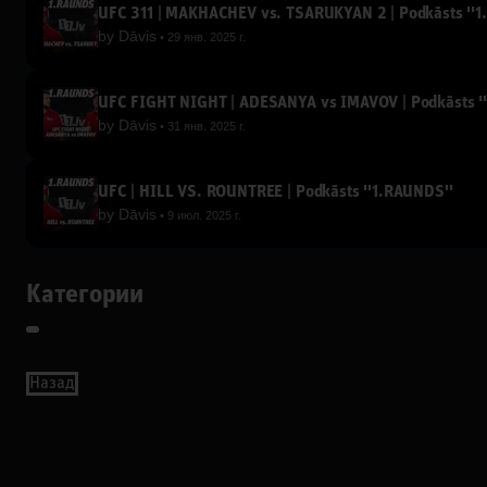
UFC 311 | MAKHACHEV vs. TSARUKYAN 2 | Podkāsts ''1
by
Dāvis
29 янв. 2025 г.
UFC FIGHT NIGHT | ADESANYA vs IMAVOV | Podkāsts '
by
Dāvis
31 янв. 2025 г.
UFC | HILL VS. ROUNTREE | Podkāsts ''1.RAUNDS''
by
Dāvis
9 июл. 2025 г.
Категории
Назад