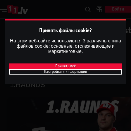
Войти
BETERBIEV vs BIVOL 2 | Podkāst
Принять файлы cookie?
''1.RAUNDS''
На этом веб-сайте используются 3 различных типа
файлов cookie: основные, отслеживающие и
Dāvis
маркетинговые.
24 февр. 2025 г.
Dāvis
Обновлено
13 мая 2026 г.
Принять всё
Настройки и информация
BETERBIEV vs BIVOL 2 | Podkāsts
''1.RAUNDS''