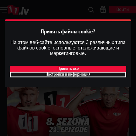
Войти
Ģenerāļa un Buļa Naglas |
Принять файлы cookie?
8.Sezona 21.Epizode
На этом веб-сайте используются 3 различных типа
файлов cookie: основные, отслеживающие и
Dāvis
маркетинговые.
27 янв. 2026 г.
Поделиться
Dāvis
Обновлено
13 мая 2026 г.
Принять всё
Настройки и информация