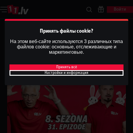
Войти
Ģenerāļa un Buļa Naglas |
Принять файлы cookie?
8.Sezona 31.Epizode
На этом веб-сайте используются 3 различных типа
файлов cookie: основные, отслеживающие и
Dāvis
маркетинговые.
22 апр. 2026 г.
Поделиться
Dāvis
Обновлено
13 мая 2026 г.
Принять всё
Настройки и информация