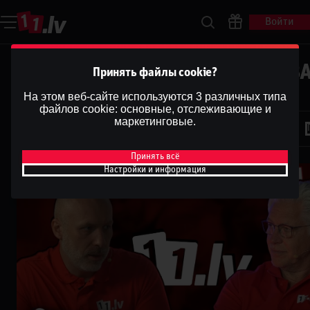
Войти
Ģenerālis pret Bukmeikeru | NB
Принять файлы cookie?
2024/25 Sezona
На этом веб-сайте используются 3 различных типа
файлов cookie: основные, отслеживающие и
Dāvis
маркетинговые.
31 янв. 2025 г.
Dāvis
Обновлено
13 мая 2026 г.
Принять всё
Настройки и информация